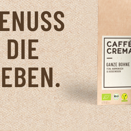
GENUSS
 DIE
IEBEN.